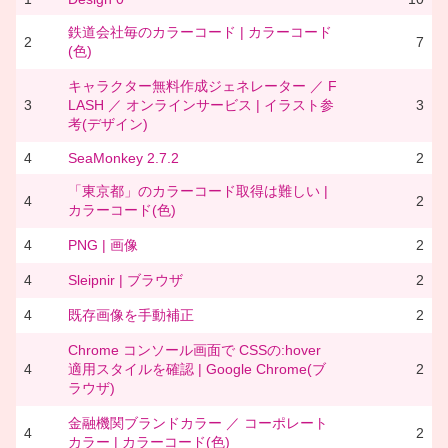
鉄道会社毎のカラーコード | カラーコード
2
7
(色)
キャラクター無料作成ジェネレーター ／ F
3
LASH ／ オンラインサービス | イラスト参
3
考(デザイン)
4
SeaMonkey 2.7.2
2
「東京都」のカラーコード取得は難しい |
4
2
カラーコード(色)
4
PNG | 画像
2
4
Sleipnir | ブラウザ
2
4
既存画像を手動補正
2
Chrome コンソール画面で CSSの:hover
4
適用スタイルを確認 | Google Chrome(ブ
2
ラウザ)
金融機関ブランドカラー ／ コーポレート
4
2
カラー | カラーコード(色)