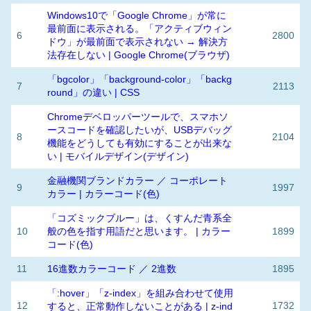
Windows10で「Google Chrome」が常に
最前面に表示される。「アクティブウィン
6
2800
ドウ」が最前面で表示されない → 解決方
法存在しない | Google Chrome(ブラウザ)
「bgcolor」「background-color」「backg
7
2113
round」の違い | CSS
Chromeデベロッパーツールで、スマホソ
ースコードを確認したいが、USBデバッグ
8
2104
機能をどうしても有効にすることが出来な
い | モバイルデザイン(デザイン)
金融機関ブランドカラー ／ コーポレート
9
1997
カラー | カラーコード(色)
「コズミックブルー」は、くすんだ青系全
10
般の色を指す用語だと思います。 | カラー
1899
コード(色)
11
16進数カラーコード ／ 2進数
1895
「:hover」「z-index」を組み合わせて使用
12
1732
すると、正常動作しないことがある | z-ind