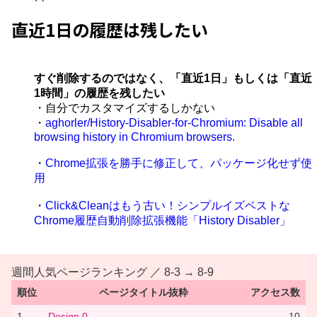
直近1日の履歴は残したい
すぐ削除するのではなく、「直近1日」もしくは「直近
1時間」の履歴を残したい
・自分でカスタマイズするしかない
・
aghorler/History-Disabler-for-Chromium: Disable all
browsing history in Chromium browsers.
・
Chrome拡張を勝手に修正して、パッケージ化せず使
用
・
Click&Cleanはもう古い！シンプルイズベストな
Chrome履歴自動削除拡張機能「History Disabler」
週間人気ページランキング ／ 8-3 → 8-9
順位
ページタイトル抜粋
アクセス数
1
Design 0
10