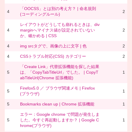
「OOCSS」とは別の考え方？ | 命名規則
4
2
(コーディングルール)
レイアウトがどうしても崩れるときは、div
4
marginへマイナス値が設定されていない
2
か、確かめる | CSS
4
img srcタグで、画像の上に文字 | 色
2
4
CSSトラブル対応(CSS) カテゴリー
2
「Create Link」代替拡張機能を探した結果
5
は、「CopyTabTitleUrl」でした。 | CopyT
1
abTitleUrl(Chrome 拡張機能)
Firefox5.0 ／ ブラウザ関連メモ | Firefox
5
1
(ブラウザ)
5
Bookmarks clean up | Chrome 拡張機能
1
エラー：Google chrome で問題が発生しま
5
した。今すぐ再起動しますか？ | Google C
1
hrome(ブラウザ)