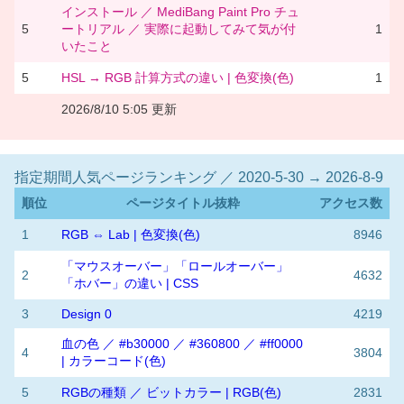
インストール ／ MediBang Paint Pro チュ
5
ートリアル ／ 実際に起動してみて気が付
1
いたこと
5
HSL → RGB 計算方式の違い | 色変換(色)
1
2026/8/10 5:05 更新
指定期間人気ページランキング ／ 2020-5-30 → 2026-8-9
順位
ページタイトル抜粋
アクセス数
1
RGB ⇔ Lab | 色変換(色)
8946
「マウスオーバー」「ロールオーバー」
2
4632
「ホバー」の違い | CSS
3
Design 0
4219
血の色 ／ #b30000 ／ #360800 ／ #ff0000
4
3804
| カラーコード(色)
5
RGBの種類 ／ ビットカラー | RGB(色)
2831