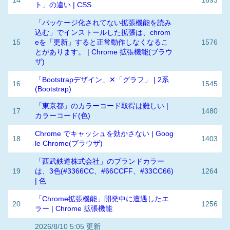
14
1693
ト」の違い | CSS
「パッケージ化されてない拡張機能を読み
込む」でインストールした拡張は、chrom
15
eを「更新」すると正常動作しなくなるこ
1576
とがあります。 | Chrome 拡張機能(ブラウ
ザ)
「Bootstrapデザイン」✕「グラフ」 | 2系
16
1545
(Bootstrap)
「東京都」のカラーコード取得は難しい |
17
1480
カラーコード(色)
Chrome でキャッシュを効かさない | Goog
18
1403
le Chrome(ブラウザ)
「西武鉄道株式会社」のブランドカラー
19
は、3色(#3366CC、#66CCFF、#33CC66)
1264
| 色
「Chrome拡張機能」開発中に遭遇したエ
20
1256
ラー | Chrome 拡張機能
2026/8/10 5:05 更新