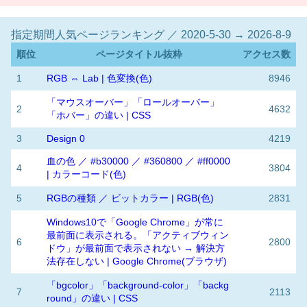
指定期間人気ページランキング ／ 2020-5-30 → 2026-8-9
順位
ページタイトル抜粋
アクセス数
1
RGB ⇔ Lab | 色変換(色)
8946
「マウスオーバー」「ロールオーバー」
2
4632
「ホバー」の違い | CSS
3
Design 0
4219
血の色 ／ #b30000 ／ #360800 ／ #ff0000
4
3804
| カラーコード(色)
5
RGBの種類 ／ ビットカラー | RGB(色)
2831
Windows10で「Google Chrome」が常に
最前面に表示される。「アクティブウィン
6
2800
ドウ」が最前面で表示されない → 解決方
法存在しない | Google Chrome(ブラウザ)
「bgcolor」「background-color」「backg
7
2113
round」の違い | CSS