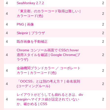
4
SeaMonkey 2.7.2
2
「東京都」のカラーコード取得は難しい |
4
2
カラーコード(色)
4
PNG | 画像
2
4
Sleipnir | ブラウザ
2
4
既存画像を手動補正
2
Chrome コンソール画面で CSSの:hover
4
適用スタイルを確認 | Google Chrome(ブ
2
ラウザ)
金融機関ブランドカラー ／ コーポレート
4
2
カラー | カラーコード(色)
「OOCSS」とは別の考え方？ | 命名規則
4
2
(コーディングルール)
レイアウトがどうしても崩れるときは、div
4
marginへマイナス値が設定されていない
2
か、確かめる | CSS