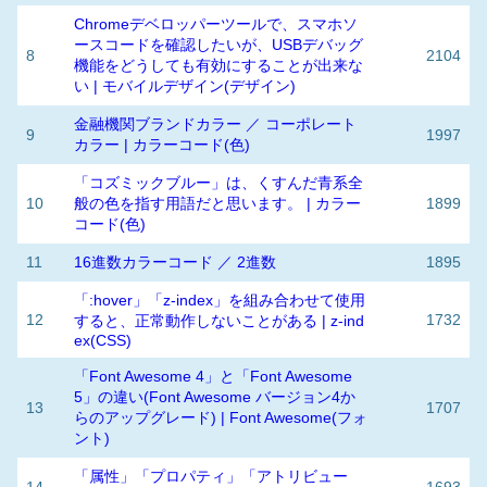
Chromeデベロッパーツールで、スマホソ
ースコードを確認したいが、USBデバッグ
8
2104
機能をどうしても有効にすることが出来な
い | モバイルデザイン(デザイン)
金融機関ブランドカラー ／ コーポレート
9
1997
カラー | カラーコード(色)
「コズミックブルー」は、くすんだ青系全
10
般の色を指す用語だと思います。 | カラー
1899
コード(色)
11
16進数カラーコード ／ 2進数
1895
「:hover」「z-index」を組み合わせて使用
12
1732
すると、正常動作しないことがある | z-ind
ex(CSS)
「Font Awesome 4」と「Font Awesome
5」の違い(Font Awesome バージョン4か
13
1707
らのアップグレード) | Font Awesome(フォ
ント)
「属性」「プロパティ」「アトリビュー