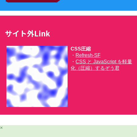
サイト外Link
CSS圧縮
・
Refresh-SF
・
CSS と JavaScript を軽量
化（圧縮）するぞう君
×