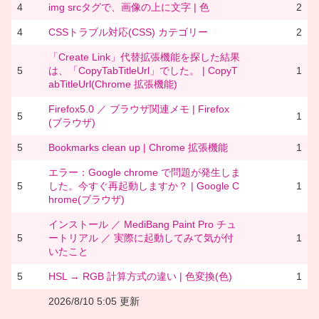
4
img srcタグで、画像の上に文字 | 色
2
4
CSSトラブル対応(CSS) カテゴリー
2
「Create Link」代替拡張機能を探した結果
5
は、「CopyTabTitleUrl」でした。 | CopyT
1
abTitleUrl(Chrome 拡張機能)
Firefox5.0 ／ ブラウザ関連メモ | Firefox
5
1
(ブラウザ)
5
Bookmarks clean up | Chrome 拡張機能
1
エラー：Google chrome で問題が発生しま
5
した。今すぐ再起動しますか？ | Google C
1
hrome(ブラウザ)
インストール ／ MediBang Paint Pro チュ
5
ートリアル ／ 実際に起動してみて気が付
1
いたこと
5
HSL → RGB 計算方式の違い | 色変換(色)
1
2026/8/10 5:05 更新