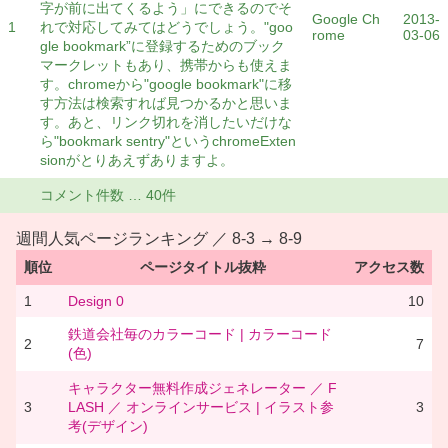
字が前に出てくるよう」にできるのでそ
Google Ch
2013-
1
れで対応してみてはどうでしょう。"goo
rome
03-06
gle bookmark”に登録するためのブック
マークレットもあり、携帯からも使えま
す。chromeから"google bookmark"に移
す方法は検索すれば見つかるかと思いま
す。あと、リンク切れを消したいだけな
ら"bookmark sentry"というchromeExten
sionがとりあえずありますよ。
コメント件数 … 40件
週間人気ページランキング ／ 8-3 → 8-9
順位
ページタイトル抜粋
アクセス数
1
Design 0
10
鉄道会社毎のカラーコード | カラーコード
2
7
(色)
キャラクター無料作成ジェネレーター ／ F
3
LASH ／ オンラインサービス | イラスト参
3
考(デザイン)