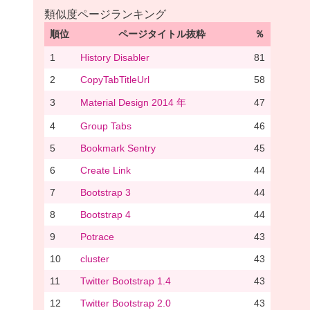
類似度ページランキング
順位
ページタイトル抜粋
％
1
History Disabler
81
2
CopyTabTitleUrl
58
3
Material Design 2014 年
47
4
Group Tabs
46
5
Bookmark Sentry
45
6
Create Link
44
7
Bootstrap 3
44
8
Bootstrap 4
44
9
Potrace
43
10
cluster
43
11
Twitter Bootstrap 1.4
43
12
Twitter Bootstrap 2.0
43