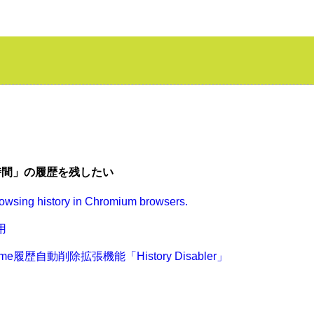
時間」の履歴を残したい
rowsing history in Chromium browsers.
用
履歴自動削除拡張機能「History Disabler」