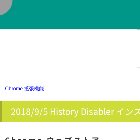
く
Chrome 拡張機能
2018/9/5 History Disabler 
Chrome ウェブストア