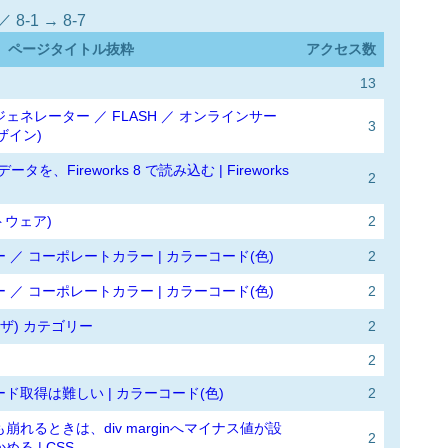
-1 → 8-7
ページタイトル抜粋
アクセス数
13
ネレーター ／ FLASH ／ オンラインサー
3
ザイン)
したデータを、Fireworks 8 で読み込む | Fireworks
2
フトウェア)
2
／ コーポレートカラー | カラーコード(色)
2
／ コーポレートカラー | カラーコード(色)
2
ラウザ) カテゴリー
2
2
ド取得は難しい | カラーコード(色)
2
れるときは、div marginへマイナス値が設
2
る | CSS