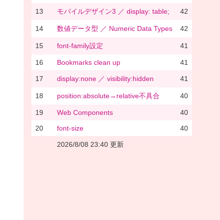
13
モバイルデザイン3 ／ display: table;
42
14
数値データ型 ／ Numeric Data Types
42
15
font-family設定
41
16
Bookmarks clean up
41
17
display:none ／ visibility:hidden
41
18
position:absolute→relative不具合
40
19
Web Components
40
20
font-size
40
2026/8/08 23:40 更新