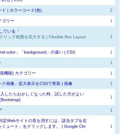
 | カラーコード(色)
2
カテゴリー
1
を設定している「
1
リック範囲を拡大する | Flexible Box Layout
und-color」「background」の違い | CSS
1
ン
1
me 拡張機能) カテゴリー
1
ク画像」拡大表示をCSSで実装 | 画像
1
strap」導入したらおかしくなった時、試した方がよい
1
otstrap)
ア
1
kなど)特定Webサイトの音を消すには、該当タブを右
ュート」をクリックします。 | Google Chr
1