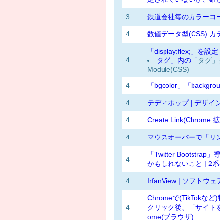
3
鉄道会社毎のカラーコード
4
数値データ型(CSS) 
「display:flex;」
4
タグ」内の「
タグ」ク
Module(CSS)
4
「bgcolor」「backgro
4
テディポップ | デザイ
4
Create Link(Chro
4
マウスオーバーで「リン
「Twitter Boot
4
かもしれないこと | 2系(Bo
4
IrfanView | ソフトウェ
Chromeで(TikTo
4
クリック後、「サイトをミ
ome(ブラウザ)