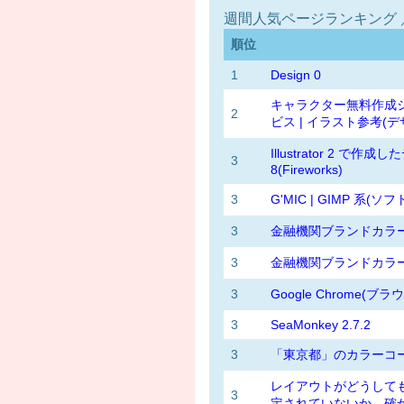
週間人気ページランキング ／ 8
順位
1
Design 0
キャラクター無料作成ジェ
2
ビス | イラスト参考(デ
Illustrator 2 で作成
3
8(Fireworks)
3
G'MIC | GIMP 系(ソ
3
金融機関ブランドカラー 
3
金融機関ブランドカラー 
3
Google Chrome(ブ
3
SeaMonkey 2.7.2
3
「東京都」のカラーコー
レイアウトがどうしても崩
3
定されていないか、確かめ