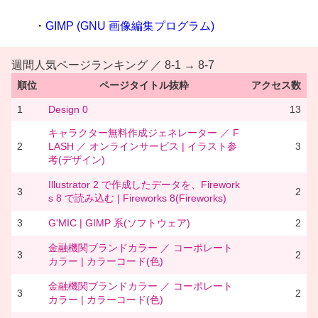
・
GIMP (GNU 画像編集プログラム)
週間人気ページランキング ／ 8-1 → 8-7
順位
ページタイトル抜粋
アクセス数
1
Design 0
13
キャラクター無料作成ジェネレーター ／ F
2
LASH ／ オンラインサービス | イラスト参
3
考(デザイン)
Illustrator 2 で作成したデータを、Firework
3
2
s 8 で読み込む | Fireworks 8(Fireworks)
3
G'MIC | GIMP 系(ソフトウェア)
2
金融機関ブランドカラー ／ コーポレート
3
2
カラー | カラーコード(色)
金融機関ブランドカラー ／ コーポレート
3
2
カラー | カラーコード(色)