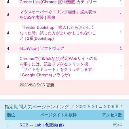
4
Create Link(Chrome 拡張機能) カテゴリー
1
マウスオーバーで「リンク画像」拡大表示
4
1
をCSSで実装 | 画像
「Twitter Bootstrap」導入したらおかしく
4
なった時、試した方がよいかもしれないこ
1
と | 2系(Bootstrap)
4
IrfanView | ソフトウェア
1
Chromeで(TikTokなど)特定Webサイトの音
を消すには、該当タブを右クリック後、
4
1
「サイトをミュート」をクリックします。
| Google Chrome(ブラウザ)
2026/8/8 5:05 更新
指定期間人気ページランキング ／ 2020-5-30 → 2026-8-7
順位
ページタイトル抜粋
アクセス数
1
RGB ⇔ Lab | 色変換(色)
8946