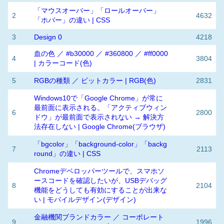
「マウスオーバー」「ロールオーバー」
2
4632
「ホバー」の違い | CSS
3
Design 0
4218
血の色 ／ #b30000 ／ #360800 ／ #ff0000
4
3804
| カラーコード(色)
5
RGBの種類 ／ ビットカラー | RGB(色)
2831
Windows10で「Google Chrome」が常に
最前面に表示される。「アクティブウィン
6
2800
ドウ」が最前面で表示されない → 解決方
法存在しない | Google Chrome(ブラウザ)
「bgcolor」「background-color」「backg
7
2113
round」の違い | CSS
Chromeデベロッパーツールで、スマホソ
ースコードを確認したいが、USBデバッグ
8
2104
機能をどうしても有効にすることが出来な
い | モバイルデザイン(デザイン)
金融機関ブランドカラー ／ コーポレート
9
1996