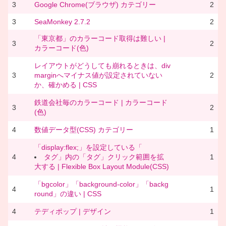
3
Google Chrome(ブラウザ) カテゴリー
2
3
SeaMonkey 2.7.2
2
「東京都」のカラーコード取得は難しい |
3
2
カラーコード(色)
レイアウトがどうしても崩れるときは、div
3
marginへマイナス値が設定されていない
2
か、確かめる | CSS
鉄道会社毎のカラーコード | カラーコード
3
2
(色)
4
数値データ型(CSS) カテゴリー
1
「display:flex;」を設定している「
4
タグ」内の「
タグ」クリック範囲を拡
1
大する | Flexible Box Layout Module(CSS)
「bgcolor」「background-color」「backg
4
1
round」の違い | CSS
4
テディポップ | デザイン
1