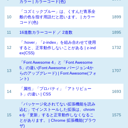
カラー | カラーコード(色)
「コズミックブルー」は、くすんだ青系全
10
般の色を指す用語だと思います。 | カラー
1899
コード(色)
11
16進数カラーコード ／ 2進数
1895
「:hover」「z-index」を組み合わせて使用
12
1732
すると、正常動作しないことがある | z-ind
ex(CSS)
「Font Awesome 4」と「Font Awesome
5」の違い(Font Awesome バージョン4か
13
1707
らのアップグレード) | Font Awesome(フォ
ント)
「属性」「プロパティ」「アトリビュー
14
1693
ト」の違い | CSS
「パッケージ化されてない拡張機能を読み
込む」でインストールした拡張は、chrom
15
eを「更新」すると正常動作しなくなるこ
1575
とがあります。 | Chrome 拡張機能(ブラウ
ザ)