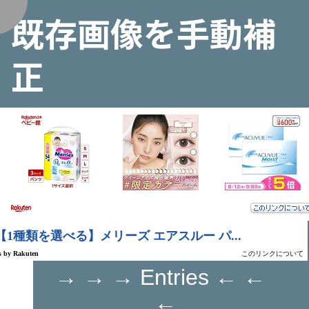
既存画像を手動補
く
正
→ → → Entries ← ←
←