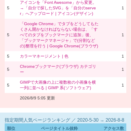
アイコンを「Font Awesome」から変更。
5
→「自分で探したSVG」を「自分のserve
1
r」へアップロード | アイコン(デザイン)
「Google Chrome」でタブをどうしてもた
くさん開かなければならない場合は、「す
5
べてのタブをブックマークに追加」後、
1
「ブックマークマネージャ」で(分割など
の)整理を行う | Google Chrome(ブラウザ)
5
カラーマネージメント | 色
1
Chromeブックマーク(ブラウザ) カテゴリ
5
1
ー
GIMPで大画像の上に複数枚の小画像を横
5
1
一列に並べる | GIMP 系(ソフトウェア)
2026/8/9 5:05 更新
指定期間人気ページランキング ／ 2020-5-30 → 2026-8-8
順位
ページタイトル抜粋
アクセス数