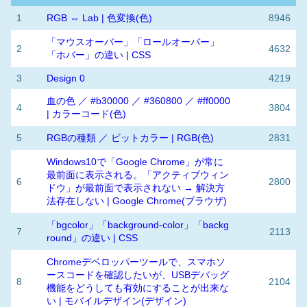
1
RGB ⇔ Lab | 色変換(色)
8946
「マウスオーバー」「ロールオーバー」
2
4632
「ホバー」の違い | CSS
3
Design 0
4219
血の色 ／ #b30000 ／ #360800 ／ #ff0000
4
3804
| カラーコード(色)
5
RGBの種類 ／ ビットカラー | RGB(色)
2831
Windows10で「Google Chrome」が常に
最前面に表示される。「アクティブウィン
6
2800
ドウ」が最前面で表示されない → 解決方
法存在しない | Google Chrome(ブラウザ)
「bgcolor」「background-color」「backg
7
2113
round」の違い | CSS
Chromeデベロッパーツールで、スマホソ
ースコードを確認したいが、USBデバッグ
8
2104
機能をどうしても有効にすることが出来な
い | モバイルデザイン(デザイン)