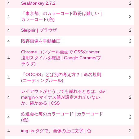
4
SeaMonkey 2.7.2
2
「東京都」のカラーコード取得は難しい |
4
2
カラーコード(色)
4
Sleipnir | ブラウザ
2
4
既存画像を手動補正
2
Chrome コンソール画面で CSSの:hover
4
適用スタイルを確認 | Google Chrome(ブ
2
ラウザ)
「OOCSS」とは別の考え方？ | 命名規則
4
2
(コーディングルール)
レイアウトがどうしても崩れるときは、div
4
marginへマイナス値が設定されていない
2
か、確かめる | CSS
鉄道会社毎のカラーコード | カラーコード
4
2
(色)
4
img srcタグで、画像の上に文字 | 色
2