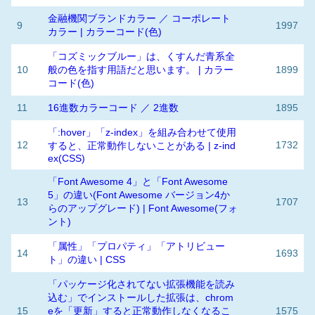
金融機関ブランドカラー ／ コーポレート
9
1997
カラー | カラーコード(色)
「コズミックブルー」は、くすんだ青系全
10
般の色を指す用語だと思います。 | カラー
1899
コード(色)
11
16進数カラーコード ／ 2進数
1895
「:hover」「z-index」を組み合わせて使用
12
1732
すると、正常動作しないことがある | z-ind
ex(CSS)
「Font Awesome 4」と「Font Awesome
5」の違い(Font Awesome バージョン4か
13
1707
らのアップグレード) | Font Awesome(フォ
ント)
「属性」「プロパティ」「アトリビュー
14
1693
ト」の違い | CSS
「パッケージ化されてない拡張機能を読み
込む」でインストールした拡張は、chrom
15
eを「更新」すると正常動作しなくなるこ
1575