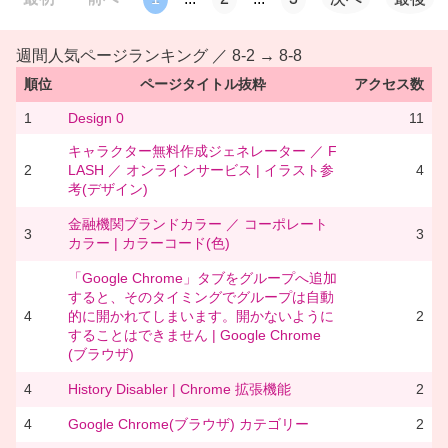
週間人気ページランキング ／ 8-2 → 8-8
順位
ページタイトル抜粋
アクセス数
1
Design 0
11
キャラクター無料作成ジェネレーター ／ F
2
LASH ／ オンラインサービス | イラスト参
4
考(デザイン)
金融機関ブランドカラー ／ コーポレート
3
3
カラー | カラーコード(色)
「Google Chrome」タブをグループへ追加
すると、そのタイミングでグループは自動
4
的に開かれてしまいます。開かないように
2
することはできません | Google Chrome
(ブラウザ)
4
History Disabler | Chrome 拡張機能
2
4
Google Chrome(ブラウザ) カテゴリー
2