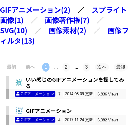
GIFアニメーション(2)
／
スプライト
画像(1)
／
画像著作権(7)
／
SVG(10)
／
画像素材(2)
／
画像フ
ィルタ(13)
最初
前へ
1
...
2
...
3
次へ
最後
いい感じのGIFアニメーションを探してみ
る
GIFアニメーション
2014-08-09 更新
7
6,836 Views
GIFアニメーション
GIFアニメーション
2017-11-24 更新
4
6,382 Views