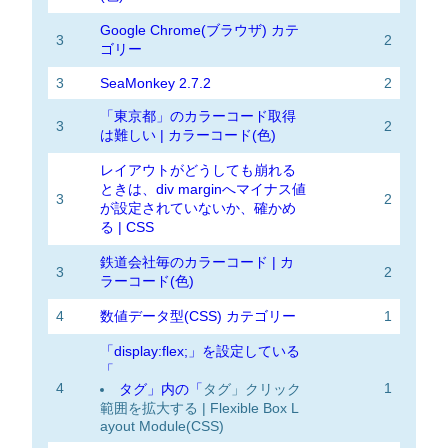
Google Chrome(ブラウザ) カテ
3
2
ゴリー
3
SeaMonkey 2.7.2
2
「東京都」のカラーコード取得
3
2
は難しい | カラーコード(色)
レイアウトがどうしても崩れる
ときは、div marginへマイナス値
3
2
が設定されていないか、確かめ
る | CSS
鉄道会社毎のカラーコード | カ
3
2
ラーコード(色)
4
数値データ型(CSS) カテゴリー
1
「display:flex;」を設定している
「
4
1
タグ」内の「
タグ」クリック
範囲を拡大する | Flexible Box L
ayout Module(CSS)