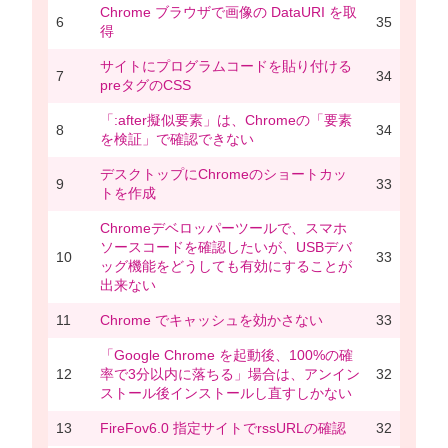
Chrome ブラウザで画像の DataURI を取
6
35
得
サイトにプログラムコードを貼り付ける
7
34
preタグのCSS
「:after擬似要素」は、Chromeの「要素
8
34
を検証」で確認できない
デスクトップにChromeのショートカッ
9
33
トを作成
Chromeデベロッパーツールで、スマホ
ソースコードを確認したいが、USBデバ
10
33
ッグ機能をどうしても有効にすることが
出来ない
11
Chrome でキャッシュを効かさない
33
「Google Chrome を起動後、100%の確
12
率で3分以内に落ちる」場合は、アンイン
32
ストール後インストールし直すしかない
13
FireFov6.0 指定サイトでrssURLの確認
32