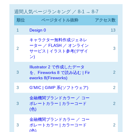
週間人気ページランキング ／ 8-1 → 8-7
順位
ページタイトル抜粋
アクセス数
1
Design 0
13
キャラクター無料作成ジェネレ
ーター ／ FLASH ／ オンライン
2
3
サービス | イラスト参考(デザイ
ン)
Illustrator 2 で作成したデータ
3
2
を、Fireworks 8 で読み込む | Fir
eworks 8(Fireworks)
3
G'MIC | GIMP 系(ソフトウェア)
2
金融機関ブランドカラー ／ コー
3
ポレートカラー | カラーコード
2
(色)
金融機関ブランドカラー ／ コー
3
ポレートカラー | カラーコード
2
(色)