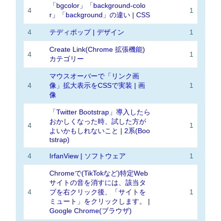
「bgcolor」「background-colo
4
1
r」「background」の違い | CSS
4
テディポップ | デザイン
1
Create Link(Chrome 拡張機能)
4
1
カテゴリー
マウスオーバーで「リンク画
4
像」拡大表示をCSSで実装 | 画
1
像
「Twitter Bootstrap」導入したら
おかしくなった時、試した方が
4
1
よいかもしれないこと | 2系(Boo
tstrap)
4
IrfanView | ソフトウェア
1
Chromeで(TikTokなど)特定Web
サイトの音を消すには、該当タ
4
ブを右クリック後、「サイトを
1
ミュート」をクリックします。 |
Google Chrome(ブラウザ)