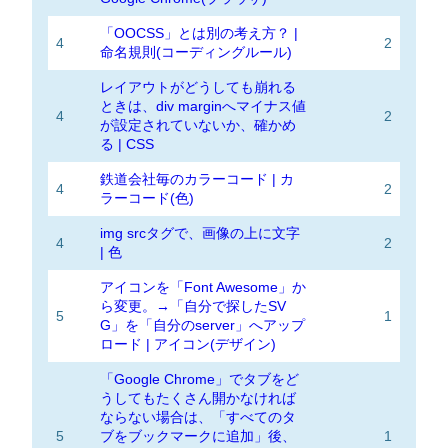
「OOCSS」とは別の考え方？ |
4
2
命名規則(コーディングルール)
レイアウトがどうしても崩れる
ときは、div marginへマイナス値
4
2
が設定されていないか、確かめ
る | CSS
鉄道会社毎のカラーコード | カ
4
2
ラーコード(色)
img srcタグで、画像の上に文字
4
2
| 色
アイコンを「Font Awesome」か
ら変更。→「自分で探したSV
5
1
G」を「自分のserver」へアップ
ロード | アイコン(デザイン)
「Google Chrome」でタブをど
うしてもたくさん開かなければ
ならない場合は、「すべてのタ
5
ブをブックマークに追加」後、
1