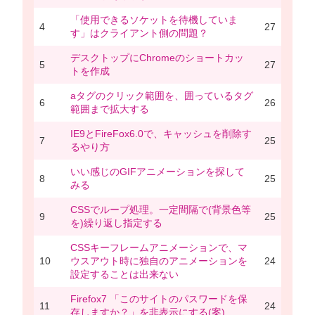
「使用できるソケットを待機していま
4
27
す」はクライアント側の問題？
デスクトップにChromeのショートカッ
5
27
トを作成
aタグのクリック範囲を、囲っているタグ
6
26
範囲まで拡大する
IE9とFireFox6.0で、キャッシュを削除す
7
25
るやり方
いい感じのGIFアニメーションを探して
8
25
みる
CSSでループ処理。一定間隔で(背景色等
9
25
を)繰り返し指定する
CSSキーフレームアニメーションで、マ
10
ウスアウト時に独自のアニメーションを
24
設定することは出来ない
Firefox7 「このサイトのパスワードを保
11
24
存しますか？」を非表示にする(案)