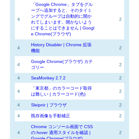
「Google Chrome」タブをグル
ープへ追加すると、そのタイミ
ングでグループは自動的に開か
4
2
れてしまいます。開かないよう
にすることはできません | Googl
e Chrome(ブラウザ)
History Disabler | Chrome 拡張
4
2
機能
Google Chrome(ブラウザ) カテ
4
2
ゴリー
4
SeaMonkey 2.7.2
2
「東京都」のカラーコード取得
4
2
は難しい | カラーコード(色)
4
Sleipnir | ブラウザ
2
4
既存画像を手動補正
2
Chrome コンソール画面で CSS
4
の:hover 適用スタイルを確認 |
2
Google Chrome(ブラウザ)