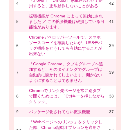
「:hover」「z-index」を組み合わせて使
4
42
用すると、正常動作しないことがある
拡張機能が Chrome によって無効にされ
5
ました ／ この拡張機能は破損している可
41
能性があります。
Chromeデベロッパーツールで、スマホ
ソースコードを確認したいが、USBデバ
6
39
ッグ機能をどうしても有効にすることが
出来ない
「Google Chrome」タブをグループへ追
加すると、そのタイミングでグループは
7
39
自動的に開かれてしまいます。開かない
ようにすることはできません
Chromeでリンク先ページを常に別タブ
8
で開くためには、「Ctrlキーを押しながら
38
クリック」
9
パッケージ化されてない拡張機能
37
「Webページへのリンク」をクリックし
た際、Chrome起動オプションを適用さ