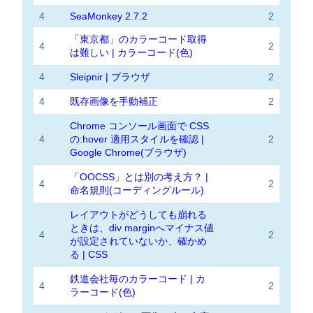
4
SeaMonkey 2.7.2
2
「東京都」のカラーコード取得
4
2
は難しい | カラーコード(色)
4
Sleipnir | ブラウザ
2
4
既存画像を手動補正
2
Chrome コンソール画面で CSS
4
の:hover 適用スタイルを確認 |
2
Google Chrome(ブラウザ)
「OOCSS」とは別の考え方？ |
4
2
命名規則(コーディングルール)
レイアウトがどうしても崩れる
ときは、div marginへマイナス値
4
2
が設定されていないか、確かめ
る | CSS
鉄道会社毎のカラーコード | カ
4
2
ラーコード(色)