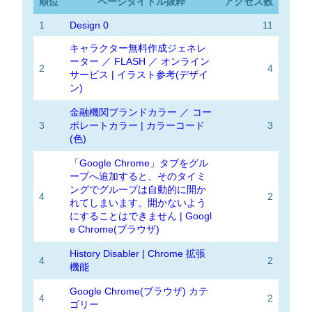
順位
ページタイトル抜粋
アクセス数
1
Design 0
11
キャラクター無料作成ジェネレ
ーター ／ FLASH ／ オンライン
2
4
サービス | イラスト参考(デザイ
ン)
金融機関ブランドカラー ／ コー
3
ポレートカラー | カラーコード
3
(色)
「Google Chrome」タブをグル
ープへ追加すると、そのタイミ
ングでグループは自動的に開か
4
2
れてしまいます。開かないよう
にすることはできません | Googl
e Chrome(ブラウザ)
History Disabler | Chrome 拡張
4
2
機能
Google Chrome(ブラウザ) カテ
4
2
ゴリー