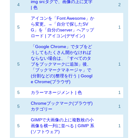
img srcタグで、画像の上に文字
4
2
| 色
アイコンを「Font Awesome」か
ら変更。→「自分で探したSV
5
1
G」を「自分のserver」へアップ
ロード | アイコン(デザイン)
「Google Chrome」でタブをど
うしてもたくさん開かなければ
ならない場合は、「すべてのタ
5
ブをブックマークに追加」後、
1
「ブックマークマネージャ」で
(分割などの)整理を行う | Googl
e Chrome(ブラウザ)
5
カラーマネージメント | 色
1
Chromeブックマーク(ブラウザ)
5
1
カテゴリー
GIMPで大画像の上に複数枚の小
5
画像を横一列に並べる | GIMP 系
1
(ソフトウェア)