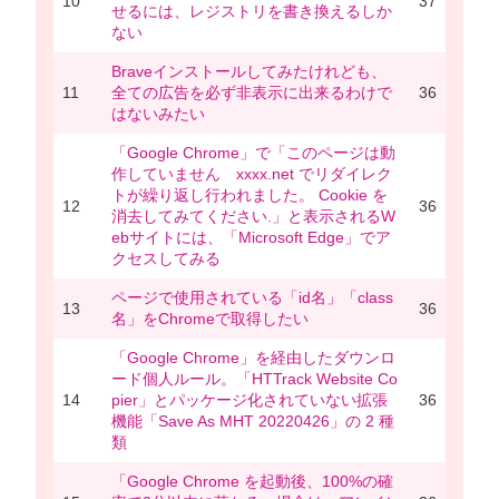
10
37
せるには、レジストリを書き換えるしか
ない
Braveインストールしてみたけれども、
11
全ての広告を必ず非表示に出来るわけで
36
はないみたい
「Google Chrome」で「このページは動
作していません xxxx.net でリダイレク
トが繰り返し行われました。 Cookie を
12
36
消去してみてください.」と表示されるW
ebサイトには、「Microsoft Edge」でア
クセスしてみる
ページで使用されている「id名」「class
13
36
名」をChromeで取得したい
「Google Chrome」を経由したダウンロ
ード個人ルール。「HTTrack Website Co
14
pier」とパッケージ化されていない拡張
36
機能「Save As MHT 20220426」の 2 種
類
「Google Chrome を起動後、100%の確