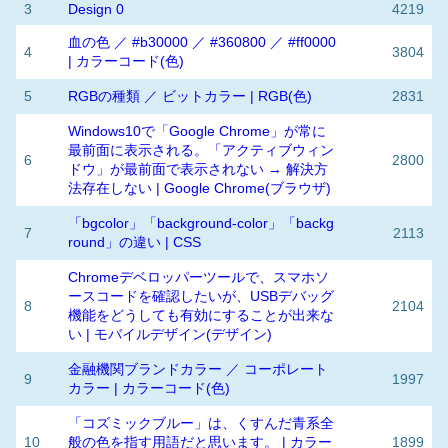
3
Design 0
4219
血の色 ／ #b30000 ／ #360800 ／ #ff0000
4
3804
| カラーコード(色)
5
RGBの種類 ／ ビットカラー | RGB(色)
2831
Windows10で「Google Chrome」が常に
最前面に表示される。「アクティブウィン
6
2800
ドウ」が最前面で表示されない → 解決方
法存在しない | Google Chrome(ブラウザ)
「bgcolor」「background-color」「backg
7
2113
round」の違い | CSS
Chromeデベロッパーツールで、スマホソ
ースコードを確認したいが、USBデバッグ
8
2104
機能をどうしても有効にすることが出来な
い | モバイルデザイン(デザイン)
金融機関ブランドカラー ／ コーポレート
9
1997
カラー | カラーコード(色)
「コズミックブルー」は、くすんだ青系全
10
般の色を指す用語だと思います。 | カラー
1899