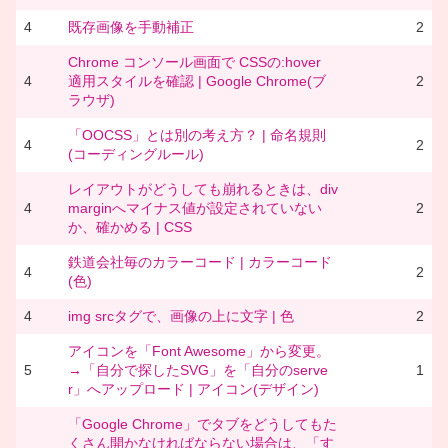
4
既存画像を手動補正
2
Chrome コンソール画面で CSSの:hover
4
適用スタイルを確認 | Google Chrome(ブ
2
ラウザ)
「OOCSS」とは別の考え方？ | 命名規則
4
2
(コーディングルール)
レイアウトがどうしても崩れるときは、div
4
marginへマイナス値が設定されていない
2
か、確かめる | CSS
鉄道会社毎のカラーコード | カラーコード
4
2
(色)
4
img srcタグで、画像の上に文字 | 色
2
アイコンを「Font Awesome」から変更。
5
→「自分で探したSVG」を「自分のserve
1
r」へアップロード | アイコン(デザイン)
「Google Chrome」でタブをどうしてもた
くさん開かなければならない場合は、「す