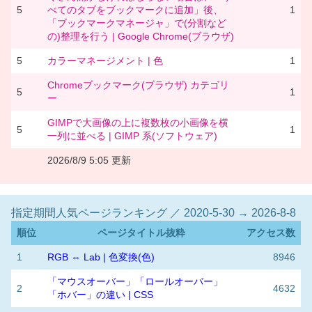
5
べてのタブをブックマークに追加」後、
1
「ブックマークマネージャ」で(分割など
の)整理を行う | Google Chrome(ブラウザ)
5
カラーマネージメント | 色
1
Chromeブックマーク(ブラウザ) カテゴリ
5
1
ー
GIMPで大画像の上に複数枚の小画像を横
5
1
一列に並べる | GIMP 系(ソフトウェア)
2026/8/9 5:05 更新
指定期間人気ページランキング ／ 2020-5-30 → 2026-8-8
順位
ページタイトル抜粋
アクセス数
1
RGB ⇔ Lab | 色変換(色)
8946
「マウスオーバー」「ロールオーバー」
2
4632
「ホバー」の違い | CSS