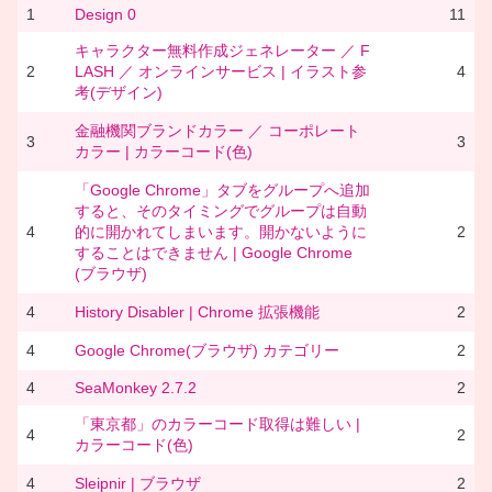
1
Design 0
11
キャラクター無料作成ジェネレーター ／ F
2
LASH ／ オンラインサービス | イラスト参
4
考(デザイン)
金融機関ブランドカラー ／ コーポレート
3
3
カラー | カラーコード(色)
「Google Chrome」タブをグループへ追加
すると、そのタイミングでグループは自動
4
的に開かれてしまいます。開かないように
2
することはできません | Google Chrome
(ブラウザ)
4
History Disabler | Chrome 拡張機能
2
4
Google Chrome(ブラウザ) カテゴリー
2
4
SeaMonkey 2.7.2
2
「東京都」のカラーコード取得は難しい |
4
2
カラーコード(色)
4
Sleipnir | ブラウザ
2