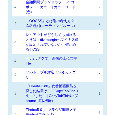
金融機関ブランドカラー ／ コー
4
ポレートカラー | カラーコード
2
(色)
「OOCSS」とは別の考え方？ |
4
2
命名規則(コーディングルール)
レイアウトがどうしても崩れる
ときは、div marginへマイナス値
4
2
が設定されていないか、確かめ
る | CSS
img srcタグで、画像の上に文字
4
2
| 色
CSSトラブル対応(CSS) カテゴ
4
2
リー
「Create Link」代替拡張機能を
探した結果は、「CopyTabTitleU
5
1
rl」でした。 | CopyTabTitleUrl(C
hrome 拡張機能)
Firefox5.0 ／ ブラウザ関連メモ |
5
1
Firefox(ブラウザ)