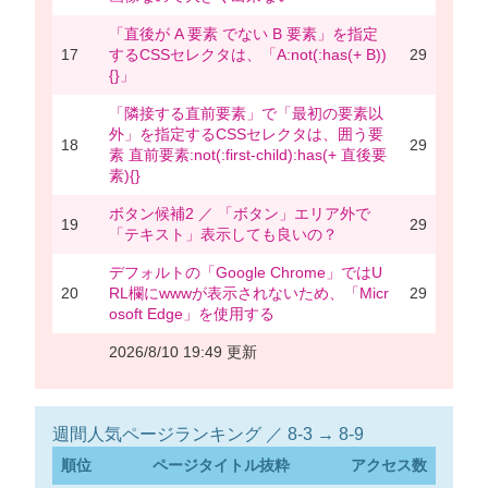
「直後が A 要素 でない B 要素」を指定
17
するCSSセレクタは、「A:not(:has(+ B))
29
{}」
「隣接する直前要素」で「最初の要素以
外」を指定するCSSセレクタは、囲う要
18
29
素 直前要素:not(:first-child):has(+ 直後要
素){}
ボタン候補2 ／ 「ボタン」エリア外で
19
29
「テキスト」表示しても良いの？
デフォルトの「Google Chrome」ではU
20
RL欄にwwwが表示されないため、「Micr
29
osoft Edge」を使用する
2026/8/10 19:49 更新
週間人気ページランキング ／ 8-3 → 8-9
順位
ページタイトル抜粋
アクセス数