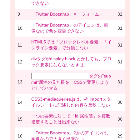
できない
9
「Twitter Bootstrap」✕「フォーム」
32
「Twitter Bootstrap」のアイコンは、画
10
31
像なので色を変更できない
HTML5では「ブロックレベル要素」「イ
11
31
ンライン要素」で分類しない
divタグがdisplay:block;とかしても、ブロ
12
31
ック要素にならないときは、
タグの"sub
13
31
mit"属性の見た目を、CSSで変更しよう
としてハマる
CSS3-mediaqueries.jsは、@ importスタ
14
30
イルシートに記述した内容を反映しない
一つの要素に対して「id 属性値」を複数
15
30
指定することは出来ない
「Twitter Bootstrap」2系のアイコンは、
16
29
画像なので大きく出来ない