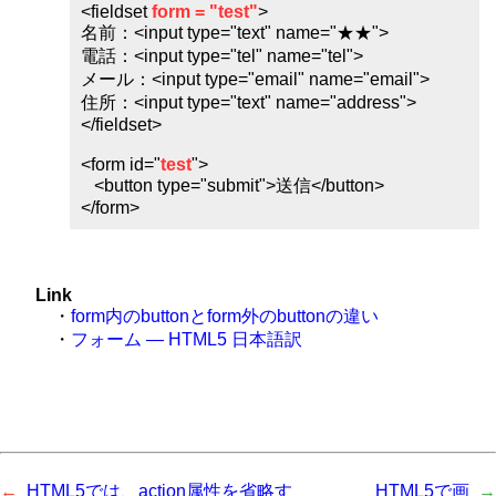
<fieldset
form = "test"
>
名前：<input type="text" name="★★">
電話：<input type="tel" name="tel">
メール：<input type="email" name="email">
住所：<input type="text" name="address">
</fieldset>
<form id="
test
">
<button type="submit">送信</button>
</form>
Link
・
form内のbuttonとform外のbuttonの違い
・
フォーム — HTML5 日本語訳
HTML5では、action属性を省略す
HTML5で画