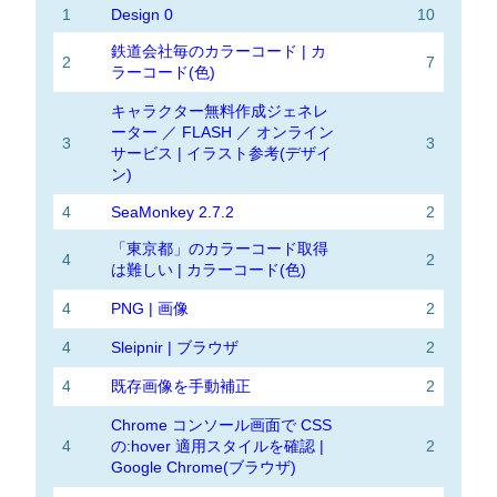
1
Design 0
10
鉄道会社毎のカラーコード | カ
2
7
ラーコード(色)
キャラクター無料作成ジェネレ
ーター ／ FLASH ／ オンライン
3
3
サービス | イラスト参考(デザイ
ン)
4
SeaMonkey 2.7.2
2
「東京都」のカラーコード取得
4
2
は難しい | カラーコード(色)
4
PNG | 画像
2
4
Sleipnir | ブラウザ
2
4
既存画像を手動補正
2
Chrome コンソール画面で CSS
4
の:hover 適用スタイルを確認 |
2
Google Chrome(ブラウザ)