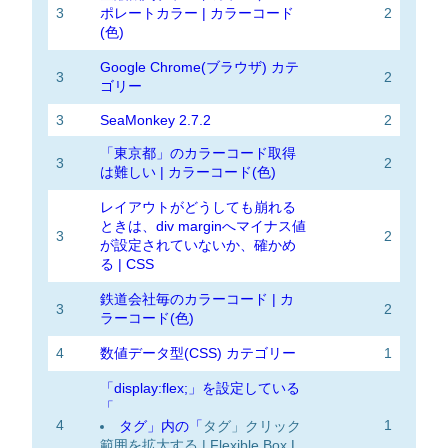
3
ポレートカラー | カラーコード
2
(色)
Google Chrome(ブラウザ) カテ
3
2
ゴリー
3
SeaMonkey 2.7.2
2
「東京都」のカラーコード取得
3
2
は難しい | カラーコード(色)
レイアウトがどうしても崩れる
ときは、div marginへマイナス値
3
2
が設定されていないか、確かめ
る | CSS
鉄道会社毎のカラーコード | カ
3
2
ラーコード(色)
4
数値データ型(CSS) カテゴリー
1
「display:flex;」を設定している
「
4
1
タグ」内の「
タグ」クリック
範囲を拡大する | Flexible Box L