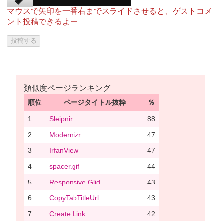
マウスで矢印を一番右までスライドさせると、ゲストコメ
ント投稿できるよー
類似度ページランキング
順位
ページタイトル抜粋
％
1
Sleipnir
88
2
Modernizr
47
3
IrfanView
47
4
spacer.gif
44
5
Responsive Glid
43
6
CopyTabTitleUrl
43
7
Create Link
42