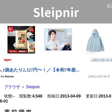
Sleipnir
く
目
ブラウザ
＞
Sleipnir
状態:
-
閲覧数:
4,548
投稿日:
2013-04-09
更新日:
2013-0
6-01
事前調査