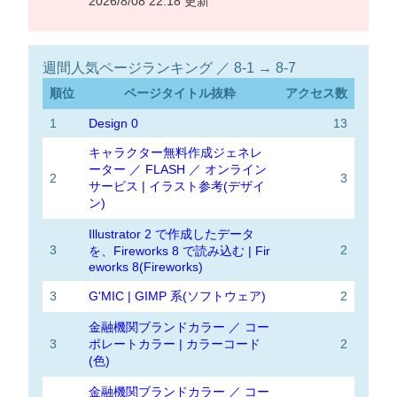
2026/8/08 22:18 更新
週間人気ページランキング ／ 8-1 → 8-7
順位
ページタイトル抜粋
アクセス数
1
Design 0
13
キャラクター無料作成ジェネレ
ーター ／ FLASH ／ オンライン
2
3
サービス | イラスト参考(デザイ
ン)
Illustrator 2 で作成したデータ
3
2
を、Fireworks 8 で読み込む | Fir
eworks 8(Fireworks)
3
G'MIC | GIMP 系(ソフトウェア)
2
金融機関ブランドカラー ／ コー
3
ポレートカラー | カラーコード
2
(色)
金融機関ブランドカラー ／ コー