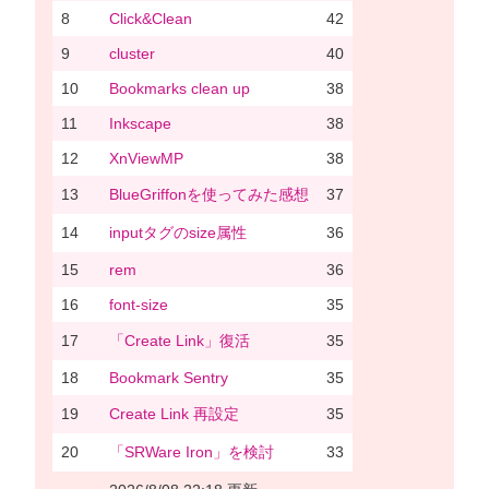
8
Click&Clean
42
9
cluster
40
10
Bookmarks clean up
38
11
Inkscape
38
12
XnViewMP
38
13
BlueGriffonを使ってみた感想
37
14
inputタグのsize属性
36
15
rem
36
16
font-size
35
17
「Create Link」復活
35
18
Bookmark Sentry
35
19
Create Link 再設定
35
20
「SRWare Iron」を検討
33