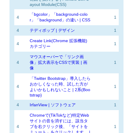
ayout Module(CSS)
「bgcolor」「background-colo
4
1
r」「background」の違い | CSS
4
テディポップ | デザイン
1
Create Link(Chrome 拡張機能)
4
1
カテゴリー
マウスオーバーで「リンク画
4
像」拡大表示をCSSで実装 | 画
1
像
「Twitter Bootstrap」導入したら
おかしくなった時、試した方が
4
1
よいかもしれないこと | 2系(Boo
tstrap)
4
IrfanView | ソフトウェア
1
Chromeで(TikTokなど)特定Web
サイトの音を消すには、該当タ
4
ブを右クリック後、「サイトを
1
ミュート」をクリックします。 |