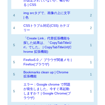
が設定されていないか、確かめ
る | CSS
img srcタグで、画像の上に文字
4
2
| 色
CSSトラブル対応(CSS) カテゴ
4
2
リー
「Create Link」代替拡張機能を
探した結果は、「CopyTabTitleU
5
1
rl」でした。 | CopyTabTitleUrl(C
hrome 拡張機能)
Firefox5.0 ／ ブラウザ関連メモ |
5
1
Firefox(ブラウザ)
Bookmarks clean up | Chrome
5
1
拡張機能
エラー：Google chrome で問題
が発生しました。今すぐ再起動
5
1
しますか？ | Google Chrome(ブ
ラウザ)