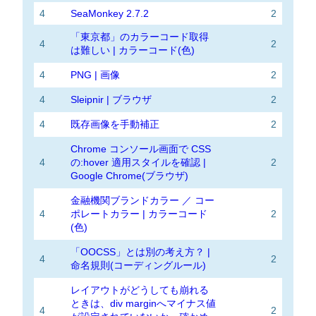
4
SeaMonkey 2.7.2
2
「東京都」のカラーコード取得
4
2
は難しい | カラーコード(色)
4
PNG | 画像
2
4
Sleipnir | ブラウザ
2
4
既存画像を手動補正
2
Chrome コンソール画面で CSS
4
の:hover 適用スタイルを確認 |
2
Google Chrome(ブラウザ)
金融機関ブランドカラー ／ コー
4
ポレートカラー | カラーコード
2
(色)
「OOCSS」とは別の考え方？ |
4
2
命名規則(コーディングルール)
レイアウトがどうしても崩れる
ときは、div marginへマイナス値
4
2