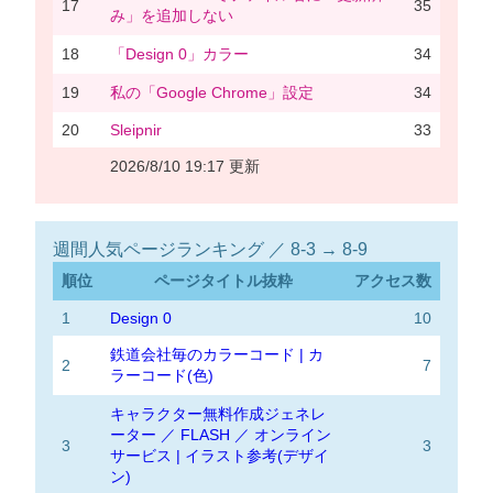
17
35
み」を追加しない
18
「Design 0」カラー
34
19
私の「Google Chrome」設定
34
20
Sleipnir
33
2026/8/10 19:17 更新
週間人気ページランキング ／ 8-3 → 8-9
順位
ページタイトル抜粋
アクセス数
1
Design 0
10
鉄道会社毎のカラーコード | カ
2
7
ラーコード(色)
キャラクター無料作成ジェネレ
ーター ／ FLASH ／ オンライン
3
3
サービス | イラスト参考(デザイ
ン)