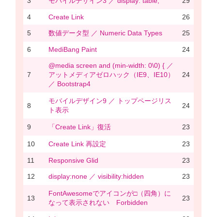
3
モバイルデザイン3 ／ display: table;
29
4
Create Link
26
5
数値データ型 ／ Numeric Data Types
25
6
MediBang Paint
24
@media screen and (min-width: 0\0) { ／
7
アットメディアゼロハック（IE9、IE10）
24
／ Bootstrap4
モバイルデザイン9 ／ トップページリス
8
24
ト表示
9
「Create Link」復活
23
10
Create Link 再設定
23
11
Responsive Glid
23
12
display:none ／ visibility:hidden
23
FontAwesomeでアイコンが□（四角）に
13
23
なって表示されない Forbidden