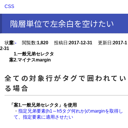
CSS
階層単位で左余白を空けたい
状態:
案
-
閲覧数:
1,820
投稿日:
2017-12-31
更新日:
2017-1
2-31
1.一般兄弟セレクタ
案2.マイナスmargin
全ての対象行がタグで囲われてい
る場合
「案1.一般兄弟セレクタ」を使用
・
指定兄弟要素(h1～h5タグ何れか)のmarginを取得し
て、指定要素に適用させたい