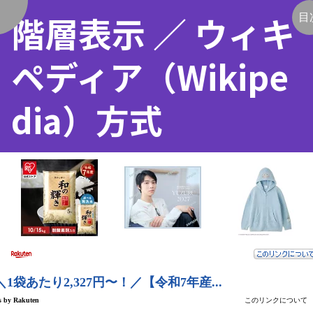
階層表示 ／ ウィキ
く
目
ペディア（Wikipe
dia）方式