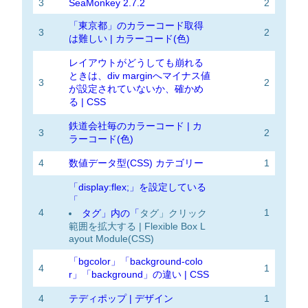
3
SeaMonkey 2.7.2
2
「東京都」のカラーコード取得
3
2
は難しい | カラーコード(色)
レイアウトがどうしても崩れる
ときは、div marginへマイナス値
3
2
が設定されていないか、確かめ
る | CSS
鉄道会社毎のカラーコード | カ
3
2
ラーコード(色)
4
数値データ型(CSS) カテゴリー
1
「display:flex;」を設定している
「
4
1
タグ」内の「
タグ」クリック
範囲を拡大する | Flexible Box L
ayout Module(CSS)
「bgcolor」「background-colo
4
1
r」「background」の違い | CSS
4
テディポップ | デザイン
1