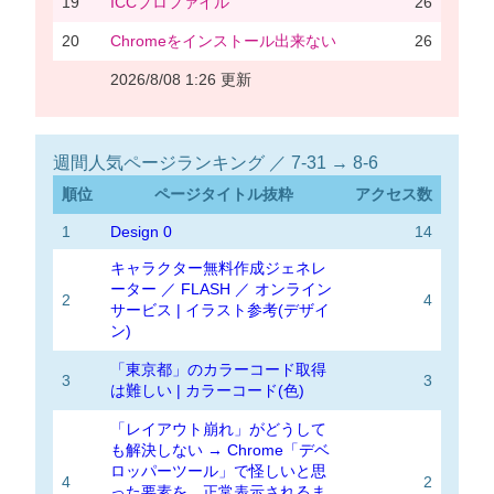
19
ICCプロファイル
26
20
Chromeをインストール出来ない
26
2026/8/08 1:26 更新
週間人気ページランキング ／ 7-31 → 8-6
順位
ページタイトル抜粋
アクセス数
1
Design 0
14
キャラクター無料作成ジェネレ
ーター ／ FLASH ／ オンライン
2
4
サービス | イラスト参考(デザイ
ン)
「東京都」のカラーコード取得
3
3
は難しい | カラーコード(色)
「レイアウト崩れ」がどうして
も解決しない → Chrome「デベ
ロッパーツール」で怪しいと思
4
2
った要素を、正常表示されるま