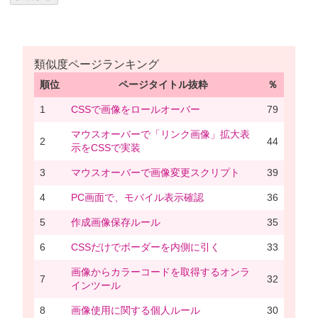
類似度ページランキング
順位
ページタイトル抜粋
％
1
CSSで画像をロールオーバー
79
マウスオーバーで「リンク画像」拡大表
2
44
示をCSSで実装
3
マウスオーバーで画像変更スクリプト
39
4
PC画面で、モバイル表示確認
36
5
作成画像保存ルール
35
6
CSSだけでボーダーを内側に引く
33
画像からカラーコードを取得するオンラ
7
32
インツール
8
画像使用に関する個人ルール
30