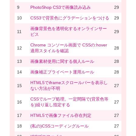
9
PhotoShop CS3で画像読み込み
29
10
CSS3で背景色にグラデーションをつける
29
画像背景色を透明化するオンラインサー
11
29
ビス
Chrome コンソール画面で CSSの:hover
12
28
適用スタイルを確認
13
画像素材使用に関する個人ルール
28
14
画像補正プライベート運用ルール
28
HTML5でiframeスクロールバーを表示し
15
27
ない方法が不明
CSSでループ処理。一定間隔で(背景色等
16
27
を)繰り返し指定する
17
HTML5で画像ファイル存在判定
27
18
(私の)CSSコーディングルール
27