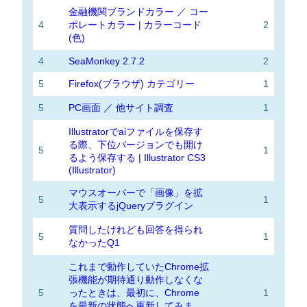
金融機関ブランドカラー ／ コー
4
ポレートカラー | カラーコード
2
(色)
4
SeaMonkey 2.7.2
2
5
Firefox(ブラウザ) カテゴリー
1
5
PC画面 ／ 他サイト調査
1
Illustratorでaiファイルを保存す
る際、下位バージョンでも開け
5
1
るよう保存する | Illustrator CS3
(Illustrator)
マウスオーバーで「画像」を拡
5
1
大表示するjQueryプラグイン
質問したけれども回答を得られ
5
1
なかったQ1
これまで動作していたChrome拡
張機能が期待通り動作しなくな
5
ったときは、最初に、Chrome
1
を最新の状態へ更新してみま