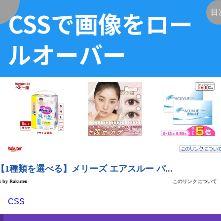
CSSで画像をロー
く
目
ルオーバー
CSS