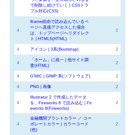
で削除し続けていく | CSSトラ
ブル対応(CSS)
iframe経由で読み込んでいるペ
ージへ直接アクセスした場合
4
2
は、トップページへリダイレク
ト | HTML5(HTML)
4
アイコン | 3系(Bootstrap)
2
「ホーム」に統一 | 他サイト調
4
2
査(HTML)
4
G'MIC | GIMP 系(ソフトウェア)
2
4
PNG | 画像
2
Illustrator 2 で作成したデータ
4
2
を、Fireworks 8 で読み込む | Fir
eworks 8(Fireworks)
金融機関ブランドカラー ／ コー
4
ポレートカラー | カラーコード
2
(色)