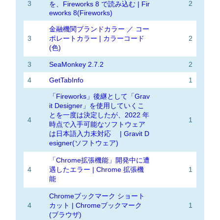
3
2
を、Fireworks 8 で読み込む | Fir
eworks 8(Fireworks)
金融機関ブランドカラー ／ コー
3
ポレートカラー | カラーコード
2
(色)
3
SeaMonkey 2.7.2
2
4
GetTabInfo
1
「Fireworks」後継として「Grav
it Designer」を使用していくこ
とを一度は決定したが、2022 年
4
1
時点で入手可能なソフトウェア
は日本語入力未対応 | Gravit D
esigner(ソフトウェア)
「Chrome拡張機能」開発中に遭
4
遇したエラー | Chrome 拡張機
1
能
Chromeブックマーク ショート
4
カット | Chromeブックマーク
1
(ブラウザ)