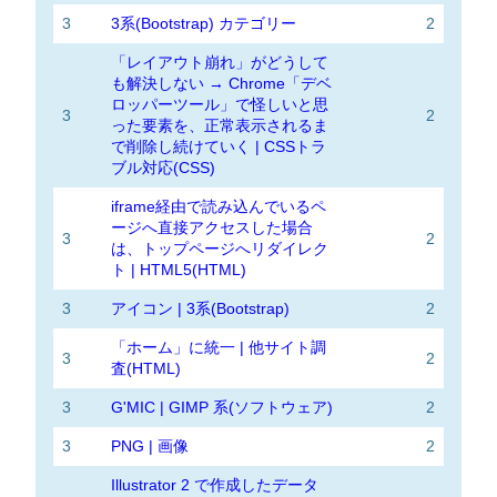
3
3系(Bootstrap) カテゴリー
2
「レイアウト崩れ」がどうして
も解決しない → Chrome「デベ
ロッパーツール」で怪しいと思
3
2
った要素を、正常表示されるま
で削除し続けていく | CSSトラ
ブル対応(CSS)
iframe経由で読み込んでいるペ
ージへ直接アクセスした場合
3
2
は、トップページへリダイレク
ト | HTML5(HTML)
3
アイコン | 3系(Bootstrap)
2
「ホーム」に統一 | 他サイト調
3
2
査(HTML)
3
G'MIC | GIMP 系(ソフトウェア)
2
3
PNG | 画像
2
Illustrator 2 で作成したデータ