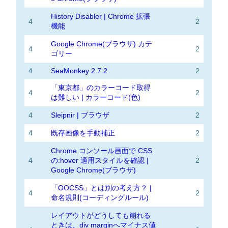
History Disabler | Chrome 拡張
4
2
機能
Google Chrome(ブラウザ) カテ
4
2
ゴリー
4
SeaMonkey 2.7.2
2
「東京都」のカラーコード取得
4
2
は難しい | カラーコード(色)
4
Sleipnir | ブラウザ
2
4
既存画像を手動補正
2
Chrome コンソール画面で CSS
4
の:hover 適用スタイルを確認 |
2
Google Chrome(ブラウザ)
「OOCSS」とは別の考え方？ |
4
2
命名規則(コーディングルール)
レイアウトがどうしても崩れる
ときは、div marginへマイナス値