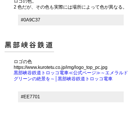
ロゴの色。
2 色だが、その色も実際には場所によって色が異なる。
#0A9C37
黒部峡谷鉄道
ロゴの色
https://www.kurotetu.co.jp/img/logo_top_pc.jpg
黒部峡谷鉄道トロッコ電車≪公式ページ≫～エメラルド
グリーンの絶景を～│黒部峡谷鉄道トロッコ電車
#EE7701