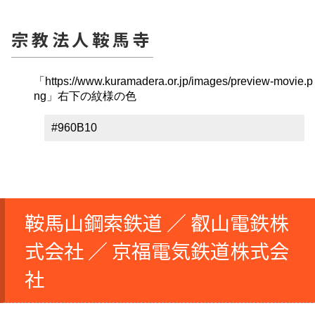
宗教法人鞍馬寺
「https://www.kuramadera.or.jp/images/preview-movie.p
ng」右下の紋様の色
#960B10
鞍馬山鋼索鉄道 ／ 叡山電鉄株
式会社 ／ 京福電気鉄道株式会
社