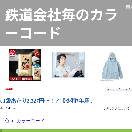
鉄道会社毎のカラ
く
目
ーコード
色
＞
カラーコード