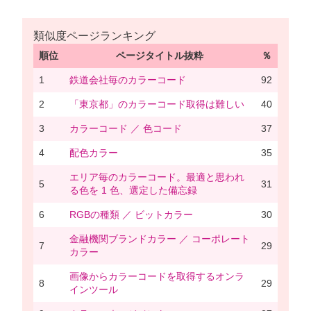
類似度ページランキング
順位
ページタイトル抜粋
％
1
鉄道会社毎のカラーコード
92
2
「東京都」のカラーコード取得は難しい
40
3
カラーコード ／ 色コード
37
4
配色カラー
35
エリア毎のカラーコード。最適と思われ
5
31
る色を 1 色、選定した備忘録
6
RGBの種類 ／ ビットカラー
30
金融機関ブランドカラー ／ コーポレート
7
29
カラー
画像からカラーコードを取得するオンラ
8
29
インツール