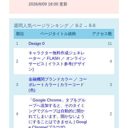
2026/8/09 18:00 更新
週間人気ページランキング ／ 8-2 → 8-8
順位
ページタイトル抜粋
アクセス数
1
Design 0
11
キャラクター無料作成ジェネレ
ーター ／ FLASH ／ オンライン
2
4
サービス | イラスト参考(デザイ
ン)
金融機関ブランドカラー ／ コー
3
ポレートカラー | カラーコード
3
(色)
「Google Chrome」タブをグル
ープへ追加すると、そのタイミ
ングでグループは自動的に開か
4
2
れてしまいます。開かないよう
にすることはできません | Googl
e Chrome(ブラウザ)