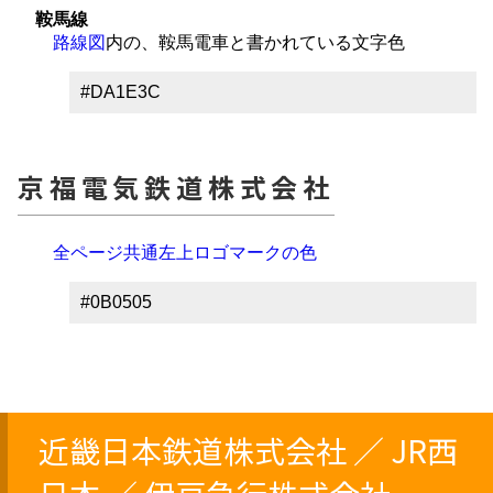
鞍馬線
路線図
内の、鞍馬電車と書かれている文字色
#DA1E3C
京福電気鉄道株式会社
全ページ共通左上ロゴマークの色
#0B0505
近畿日本鉄道株式会社 ／ JR西