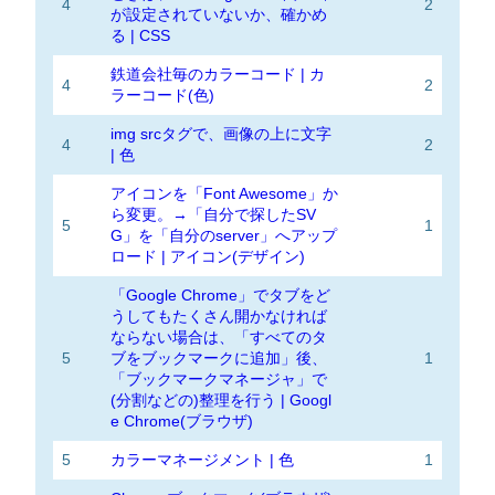
4
2
が設定されていないか、確かめ
る | CSS
鉄道会社毎のカラーコード | カ
4
2
ラーコード(色)
img srcタグで、画像の上に文字
4
2
| 色
アイコンを「Font Awesome」か
ら変更。→「自分で探したSV
5
1
G」を「自分のserver」へアップ
ロード | アイコン(デザイン)
「Google Chrome」でタブをど
うしてもたくさん開かなければ
ならない場合は、「すべてのタ
5
ブをブックマークに追加」後、
1
「ブックマークマネージャ」で
(分割などの)整理を行う | Googl
e Chrome(ブラウザ)
5
カラーマネージメント | 色
1