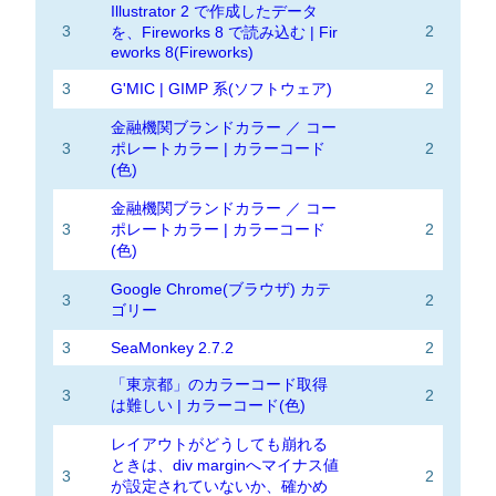
Illustrator 2 で作成したデータ
3
2
を、Fireworks 8 で読み込む | Fir
eworks 8(Fireworks)
3
G'MIC | GIMP 系(ソフトウェア)
2
金融機関ブランドカラー ／ コー
3
ポレートカラー | カラーコード
2
(色)
金融機関ブランドカラー ／ コー
3
ポレートカラー | カラーコード
2
(色)
Google Chrome(ブラウザ) カテ
3
2
ゴリー
3
SeaMonkey 2.7.2
2
「東京都」のカラーコード取得
3
2
は難しい | カラーコード(色)
レイアウトがどうしても崩れる
ときは、div marginへマイナス値
3
2
が設定されていないか、確かめ