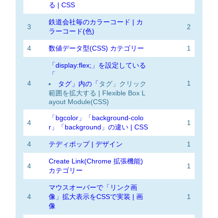
る | CSS
鉄道会社毎のカラーコード | カ
3
2
ラーコード(色)
4
数値データ型(CSS) カテゴリー
1
「display:flex;」を設定している
「
4
1
タグ」内の「
タグ」クリック
範囲を拡大する | Flexible Box L
ayout Module(CSS)
「bgcolor」「background-colo
4
1
r」「background」の違い | CSS
4
テディポップ | デザイン
1
Create Link(Chrome 拡張機能)
4
1
カテゴリー
マウスオーバーで「リンク画
4
像」拡大表示をCSSで実装 | 画
1
像