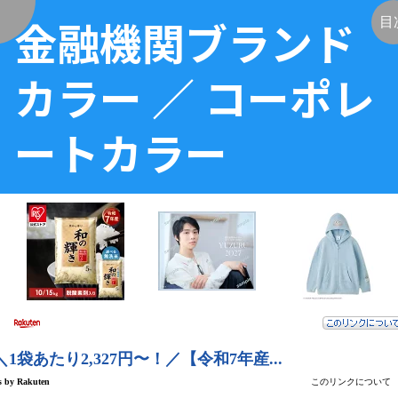
金融機関ブランド
く
目
カラー ／ コーポレ
ートカラー