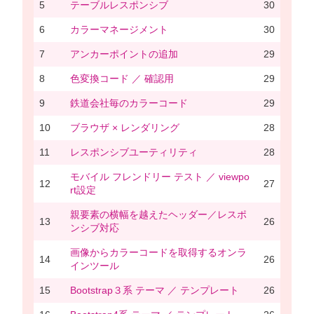
5
テーブルレスポンシブ
30
6
カラーマネージメント
30
7
アンカーポイントの追加
29
8
色変換コード ／ 確認用
29
9
鉄道会社毎のカラーコード
29
10
ブラウザ × レンダリング
28
11
レスポンシブユーティリティ
28
モバイル フレンドリー テスト ／ viewpo
12
27
rt設定
親要素の横幅を越えたヘッダー／レスポ
13
26
ンシブ対応
画像からカラーコードを取得するオンラ
14
26
インツール
15
Bootstrap３系 テーマ ／ テンプレート
26