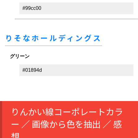
#99cc00
りそなホールディングス
グリーン
#01894d
りんかい線コーポレートカラ
ー ／ 画像から色を抽出 ／ 感
想