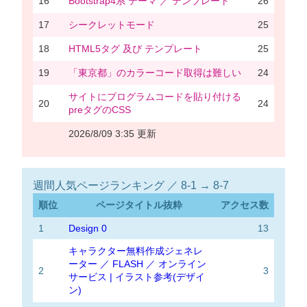
16
Bootstrap4系 テーマ ／ テンプレート
26
17
シークレットモード
25
18
HTML5タグ 及び テンプレート
25
19
「東京都」のカラーコード取得は難しい
24
サイトにプログラムコードを貼り付ける
20
24
preタグのCSS
2026/8/09 3:35 更新
週間人気ページランキング ／ 8-1 → 8-7
順位
ページタイトル抜粋
アクセス数
1
Design 0
13
キャラクター無料作成ジェネレ
ーター ／ FLASH ／ オンライン
2
3
サービス | イラスト参考(デザイ
ン)