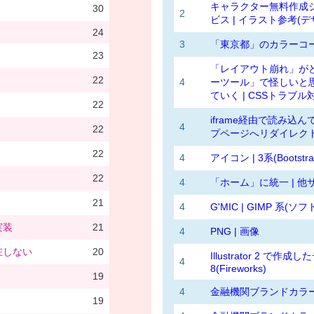
キャラクター無料作成ジェ
30
2
ビス | イラスト参考(デ
24
3
「東京都」のカラーコー
23
「レイアウト崩れ」がど
22
4
ーツール」で怪しいと
ていく | CSSトラブル対
22
iframe経由で読み
4
22
プページへリダイレクト | 
22
4
アイコン | 3系(Bootstra
22
4
「ホーム」に統一 | 他サ
21
4
G'MIC | GIMP 系(ソ
実装
21
4
PNG | 画像
在しない
20
Illustrator 2 で作成
4
8(Fireworks)
19
4
金融機関ブランドカラー 
19