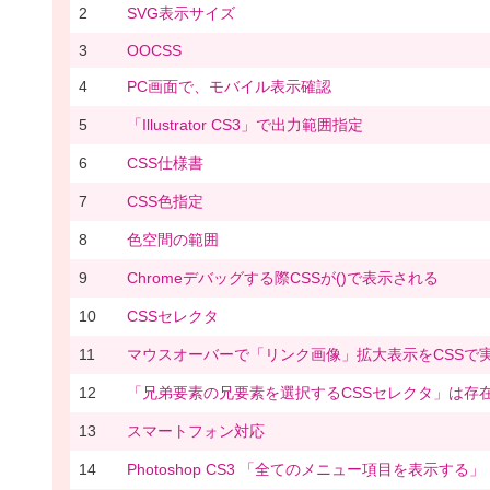
2
SVG表示サイズ
3
OOCSS
4
PC画面で、モバイル表示確認
5
「Illustrator CS3」で出力範囲指定
6
CSS仕様書
7
CSS色指定
8
色空間の範囲
9
Chromeデバッグする際CSSが()で表示される
10
CSSセレクタ
11
マウスオーバーで「リンク画像」拡大表示をCSSで
12
「兄弟要素の兄要素を選択するCSSセレクタ」は存
13
スマートフォン対応
14
Photoshop CS3 「全てのメニュー項目を表示する」