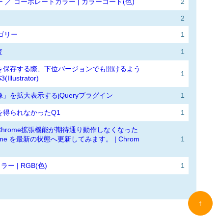
／ コーポレートカラー | カラーコード(色)
2
2
テゴリー
1
査
1
iファイルを保存する際、下位バージョンでも開けるよう
1
(Illustrator)
」を拡大表示するjQueryプラグイン
1
を得られなかったQ1
1
hrome拡張機能が期待通り動作しなくなった
e を最新の状態へ更新してみます。 | Chrom
1
ー | RGB(色)
1
↑