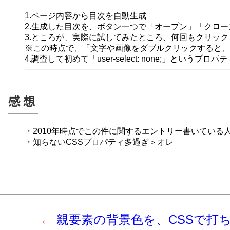
1.ページ内容から目次を自動生成
2.生成した目次を、ボタン一つで「オープン」「クロ
3.ところが、実際に試してみたところ、何回もクリッ
※この時点で、「文字や画像をダブルクリックすると、
4.調査して初めて「user-select: none;」というプ
感想
・2010年時点でこの件に関するエントリー書いている
・知らないCSSプロパティ多過ぎ＞オレ
親要素の背景色を、CSSで打