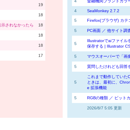
4
金融機関ブランドカラー 
19
4
SeaMonkey 2.7.2
18
5
Firefox(ブラウザ) カ
表示されなかったら
18
5
PC画面 ／ 他サイト調
18
Illustratorでa
5
18
保存する | Illustrator CS3
17
5
マウスオーバーで「画像
5
質問したけれども回答
これまで動作していたC
5
ときは、最初に、Chrom
e 拡張機能
5
RGBの種類 ／ ビットカラ
2026/8/7 5:05 更新