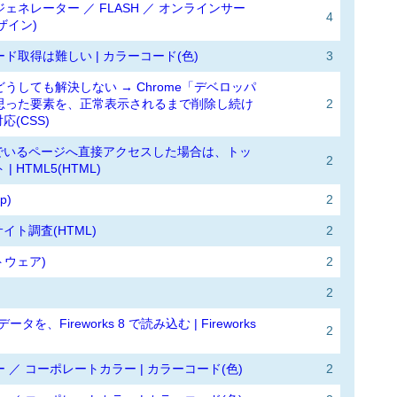
ネレーター ／ FLASH ／ オンラインサー
4
ザイン)
ド取得は難しい | カラーコード(色)
3
うしても解決しない → Chrome「デベロッパ
思った要素を、正常表示されるまで削除し続け
2
応(CSS)
込んでいるページへ直接アクセスした場合は、トッ
2
HTML5(HTML)
p)
2
イト調査(HTML)
2
フトウェア)
2
2
したデータを、Fireworks 8 で読み込む | Fireworks
2
／ コーポレートカラー | カラーコード(色)
2