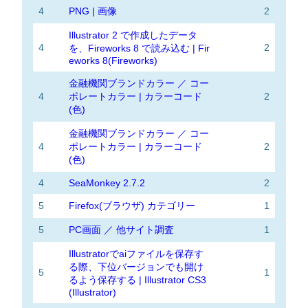
4
PNG | 画像
2
Illustrator 2 で作成したデータ
4
2
を、Fireworks 8 で読み込む | Fir
eworks 8(Fireworks)
金融機関ブランドカラー ／ コー
4
ポレートカラー | カラーコード
2
(色)
金融機関ブランドカラー ／ コー
4
ポレートカラー | カラーコード
2
(色)
4
SeaMonkey 2.7.2
2
5
Firefox(ブラウザ) カテゴリー
1
5
PC画面 ／ 他サイト調査
1
Illustratorでaiファイルを保存す
る際、下位バージョンでも開け
5
1
るよう保存する | Illustrator CS3
(Illustrator)