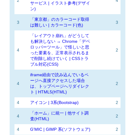
2
4
サービス | イラスト参考(デザイ
ン)
「東京都」のカラーコード取得
3
3
は難しい | カラーコード(色)
「レイアウト崩れ」がどうして
も解決しない → Chrome「デベ
ロッパーツール」で怪しいと思
4
2
った要素を、正常表示されるま
で削除し続けていく | CSSトラ
ブル対応(CSS)
iframe経由で読み込んでいるペ
ージへ直接アクセスした場合
4
2
は、トップページへリダイレク
ト | HTML5(HTML)
4
アイコン | 3系(Bootstrap)
2
「ホーム」に統一 | 他サイト調
4
2
査(HTML)
4
G'MIC | GIMP 系(ソフトウェア)
2