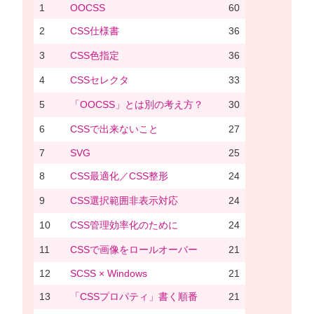
1
OOCSS
60
2
CSS仕様書
36
3
CSS色指定
36
4
CSSセレクタ
33
5
「OOCSS」とは別の考え方？
30
6
CSSで出来ないこと
27
7
SVG
25
8
CSS最適化／CSS整形
24
9
CSS選択範囲非表示対応
24
10
CSS管理効率化のために
24
11
CSSで画像をロールオーバー
21
12
SCSS × Windows
21
13
「CSSプロパティ」書く順番
21