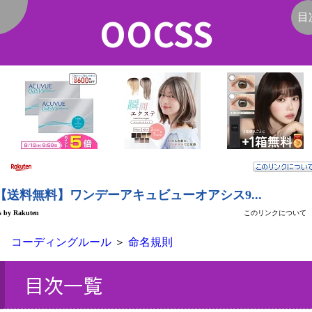
OOCSS
く
目
コーディングルール
＞
命名規則
目次一覧