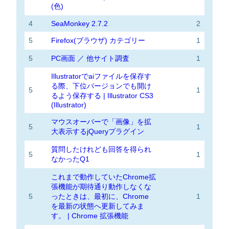
(色)
4
SeaMonkey 2.7.2
2
5
Firefox(ブラウザ) カテゴリー
1
5
PC画面 ／ 他サイト調査
1
Illustratorでaiファイルを保存す
る際、下位バージョンでも開け
5
1
るよう保存する | Illustrator CS3
(Illustrator)
マウスオーバーで「画像」を拡
5
1
大表示するjQueryプラグイン
質問したけれども回答を得られ
5
1
なかったQ1
これまで動作していたChrome拡
張機能が期待通り動作しなくな
5
ったときは、最初に、Chrome
1
を最新の状態へ更新してみま
す。 | Chrome 拡張機能