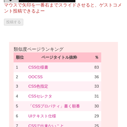
マウスで矢印を一番右までスライドさせると、ゲストコメ
ント投稿できるよー
類似度ページランキング
順位
ページタイトル抜粋
％
1
CSS仕様書
83
2
OOCSS
36
3
CSS色指定
33
4
CSSセレクタ
31
5
「CSSプロパティ」書く順番
30
6
UIテキスト仕様
29
7
CSSで出来ないこと
25