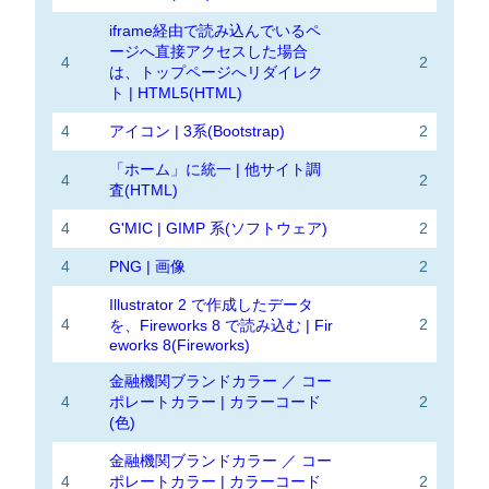
iframe経由で読み込んでいるペ
ージへ直接アクセスした場合
4
2
は、トップページへリダイレク
ト | HTML5(HTML)
4
アイコン | 3系(Bootstrap)
2
「ホーム」に統一 | 他サイト調
4
2
査(HTML)
4
G'MIC | GIMP 系(ソフトウェア)
2
4
PNG | 画像
2
Illustrator 2 で作成したデータ
4
2
を、Fireworks 8 で読み込む | Fir
eworks 8(Fireworks)
金融機関ブランドカラー ／ コー
4
ポレートカラー | カラーコード
2
(色)
金融機関ブランドカラー ／ コー
4
ポレートカラー | カラーコード
2