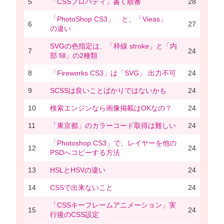
5
「CSSプロパティ」書く順番
28
「PhotoShop CS3」 と、「Vieas」
6
27
の違い
SVGの色指定は、「枠線 stroke」と「内
7
24
部 fill」の2種類
8
「Fireworks CS3」は「SVG」 出力不可
24
9
SCSSは良いことばかりではないかも
24
10
検索エンジンなら画像掲載はOKなの？
24
11
「東京都」のカラーコード取得は難しい
24
「Photoshop CS3」で、レイヤーを他の
12
24
PSDへコピーする方法
13
HSLとHSVの違い
24
14
CSSで出来ないこと
24
「CSSキーフレームアニメーション」実
15
24
行後のCSS設定