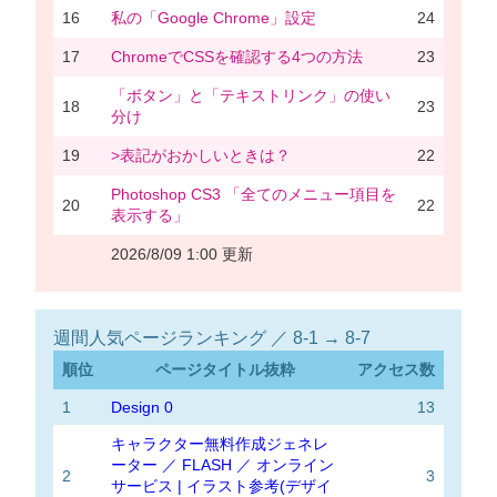
16
私の「Google Chrome」設定
24
17
ChromeでCSSを確認する4つの方法
23
「ボタン」と「テキストリンク」の使い
18
23
分け
19
>表記がおかしいときは？
22
Photoshop CS3 「全てのメニュー項目を
20
22
表示する」
2026/8/09 1:00 更新
週間人気ページランキング ／ 8-1 → 8-7
順位
ページタイトル抜粋
アクセス数
1
Design 0
13
キャラクター無料作成ジェネレ
ーター ／ FLASH ／ オンライン
2
3
サービス | イラスト参考(デザイ