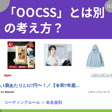
「OOCSS」とは別
く
目
の考え方？
コーディングルール
＞
命名規則