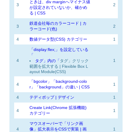
ときは、div marginへマイナス値
3
2
が設定されていないか、確かめ
る | CSS
鉄道会社毎のカラーコード | カ
3
2
ラーコード(色)
4
数値データ型(CSS) カテゴリー
1
「display:flex;」を設定している
「
4
1
タグ」内の「
タグ」クリック
範囲を拡大する | Flexible Box L
ayout Module(CSS)
「bgcolor」「background-colo
4
1
r」「background」の違い | CSS
4
テディポップ | デザイン
1
Create Link(Chrome 拡張機能)
4
1
カテゴリー
マウスオーバーで「リンク画
4
像」拡大表示をCSSで実装 | 画
1