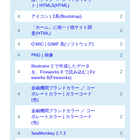
ト | HTML5(HTML)
4
アイコン | 3系(Bootstrap)
2
「ホーム」に統一 | 他サイト調
4
2
査(HTML)
4
G'MIC | GIMP 系(ソフトウェア)
2
4
PNG | 画像
2
Illustrator 2 で作成したデータ
4
2
を、Fireworks 8 で読み込む | Fir
eworks 8(Fireworks)
金融機関ブランドカラー ／ コー
4
ポレートカラー | カラーコード
2
(色)
金融機関ブランドカラー ／ コー
4
ポレートカラー | カラーコード
2
(色)
4
SeaMonkey 2.7.2
2