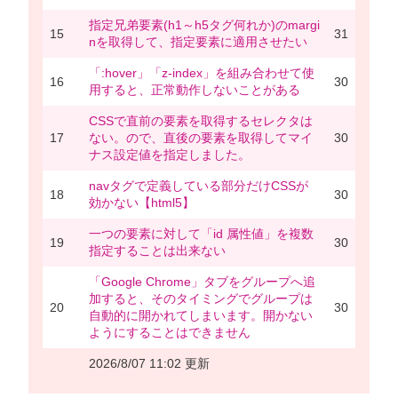
指定兄弟要素(h1～h5タグ何れか)のmargi
15
31
nを取得して、指定要素に適用させたい
「:hover」「z-index」を組み合わせて使
16
30
用すると、正常動作しないことがある
CSSで直前の要素を取得するセレクタは
17
ない。ので、直後の要素を取得してマイ
30
ナス設定値を指定しました。
navタグで定義している部分だけCSSが
18
30
効かない【html5】
一つの要素に対して「id 属性値」を複数
19
30
指定することは出来ない
「Google Chrome」タブをグループへ追
加すると、そのタイミングでグループは
20
30
自動的に開かれてしまいます。開かない
ようにすることはできません
2026/8/07 11:02 更新