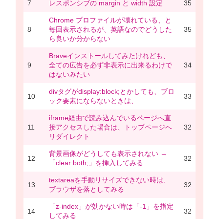
7
レスポンシブの margin と width 設定
35
Chrome プロファイルが壊れている、と
8
毎回表示されるが、英語なのでどうした
35
ら良いか分からない
Braveインストールしてみたけれども、
9
全ての広告を必ず非表示に出来るわけで
34
はないみたい
divタグがdisplay:block;とかしても、ブロ
10
33
ック要素にならないときは、
iframe経由で読み込んでいるページへ直
11
接アクセスした場合は、トップページへ
32
リダイレクト
背景画像がどうしても表示されない →
12
32
「clear:both;」を挿入してみる
textareaを手動リサイズできない時は、
13
32
ブラウザを落としてみる
「z-index」が効かない時は「-1」を指定
14
32
してみる