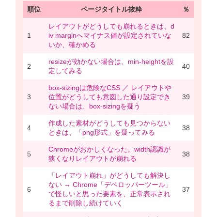
順位
ページタイトル抜粋
％
レイアウトがどうしても崩れるときは、d
1
iv marginへマイナス値が設定されていな
82
いか、確かめる
resizeが効かない場合は、min-heightを設
2
40
定してみる
box-sizingは危険なCSS ／ レイアウトや
3
位置がどうしても意図した通り設定でき
39
ない場合は、box-sizingを疑う
作成した素材がどうしても見つからない
4
38
ときは、「png形式」を疑ってみる
Chromeがおかしくなった。width認識が
5
38
狭くなりレイアウトが崩れる
「レイアウト崩れ」がどうしても解決し
ない → Chrome「デベロッパーツール」
6
37
で怪しいと思った要素を、正常表示され
るまで削除し続けていく